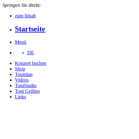
Springen Sie direkt:
zum Inhalt
Startseite
Menü
DE
Konzert buchen
Shop
Tourplan
Videos
ToniStudio
Toni Geiling
Links