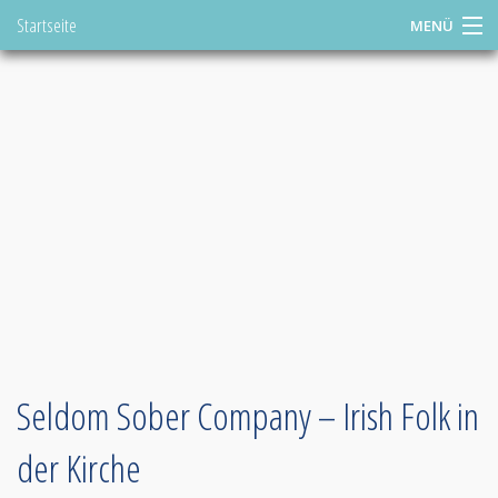
Startseite
MENÜ
Springen
Sie
DE
direkt:
Konzert buchen
zum
Inhalt
Shop
Tourplan
Videos
ToniStudio
Toni Geiling
Seldom Sober Company – Irish Folk in
Links
der Kirche