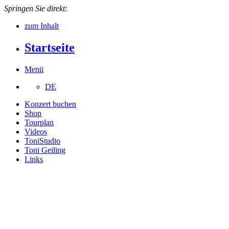
Springen Sie direkt:
zum Inhalt
Startseite
Menü
DE
Konzert buchen
Shop
Tourplan
Videos
ToniStudio
Toni Geiling
Links