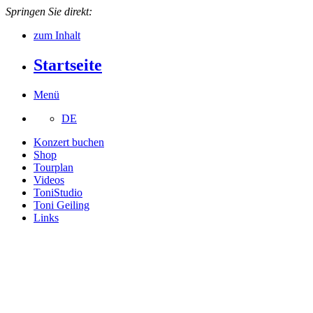
Springen Sie direkt:
zum Inhalt
Startseite
Menü
DE
Konzert buchen
Shop
Tourplan
Videos
ToniStudio
Toni Geiling
Links