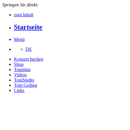
Springen Sie direkt:
zum Inhalt
Startseite
Menü
DE
Konzert buchen
Shop
Tourplan
Videos
ToniStudio
Toni Geiling
Links