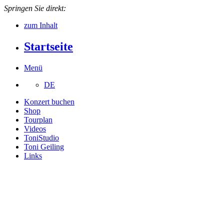
Springen Sie direkt:
zum Inhalt
Startseite
Menü
DE
Konzert buchen
Shop
Tourplan
Videos
ToniStudio
Toni Geiling
Links