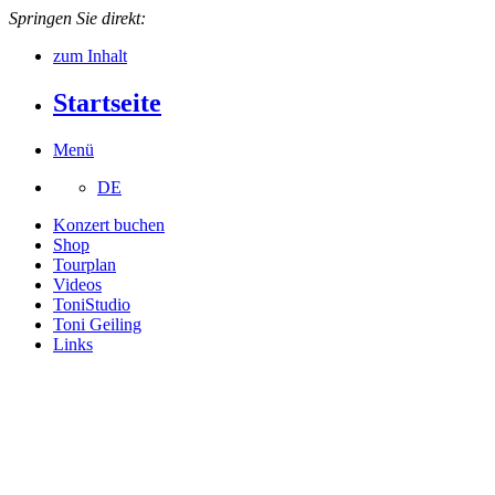
Springen Sie direkt:
zum Inhalt
Startseite
Menü
DE
Konzert buchen
Shop
Tourplan
Videos
ToniStudio
Toni Geiling
Links