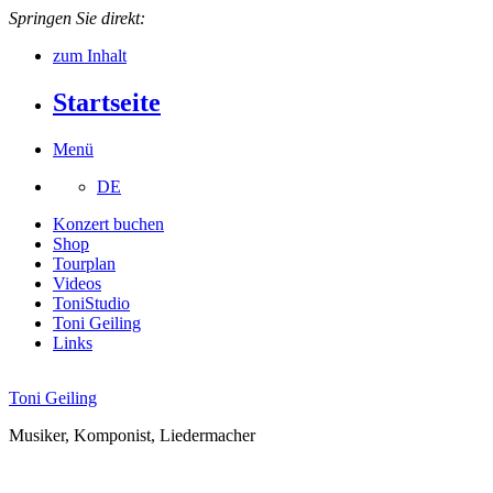
Springen Sie direkt:
zum Inhalt
Startseite
Menü
DE
Konzert buchen
Shop
Tourplan
Videos
ToniStudio
Toni Geiling
Links
Toni Geiling
Musiker, Komponist, Liedermacher