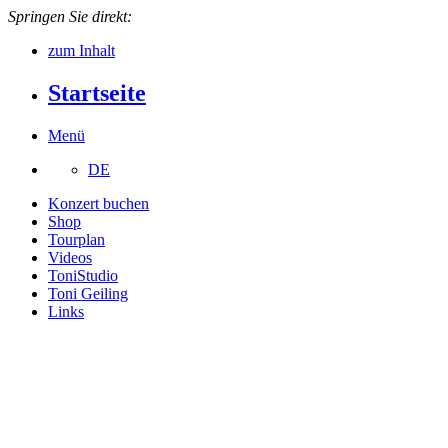
Springen Sie direkt:
zum Inhalt
Startseite
Menü
DE
Konzert buchen
Shop
Tourplan
Videos
ToniStudio
Toni Geiling
Links