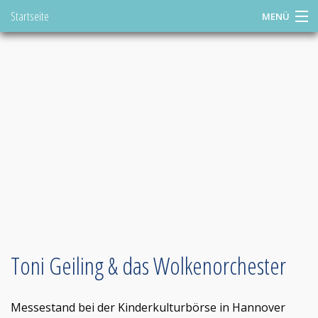
Startseite
MENÜ
Springen
Sie
DE
direkt:
Konzert buchen
zum
Inhalt
Shop
Tourplan
Videos
ToniStudio
Toni Geiling
Toni Geiling & das Wolkenorchester
Links
Messestand bei der Kinderkulturbörse in Hannover