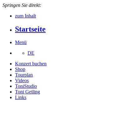
Springen Sie direkt:
zum Inhalt
Startseite
Menü
DE
Konzert buchen
Shop
Tourplan
Videos
ToniStudio
Toni Geiling
Links