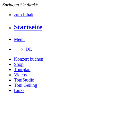
Springen Sie direkt:
zum Inhalt
Startseite
Menü
DE
Konzert buchen
Shop
Tourplan
Videos
ToniStudio
Toni Geiling
Links