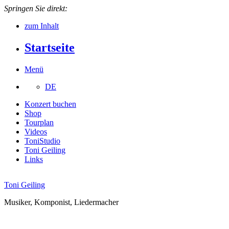
Springen Sie direkt:
zum Inhalt
Startseite
Menü
DE
Konzert buchen
Shop
Tourplan
Videos
ToniStudio
Toni Geiling
Links
Toni Geiling
Musiker, Komponist, Liedermacher