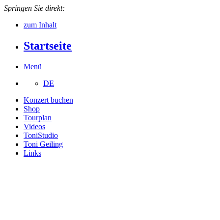
Springen Sie direkt:
zum Inhalt
Startseite
Menü
DE
Konzert buchen
Shop
Tourplan
Videos
ToniStudio
Toni Geiling
Links