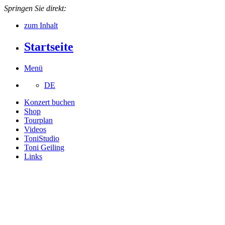
Springen Sie direkt:
zum Inhalt
Startseite
Menü
DE
Konzert buchen
Shop
Tourplan
Videos
ToniStudio
Toni Geiling
Links