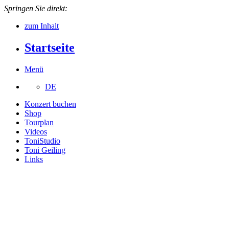
Springen Sie direkt:
zum Inhalt
Startseite
Menü
DE
Konzert buchen
Shop
Tourplan
Videos
ToniStudio
Toni Geiling
Links