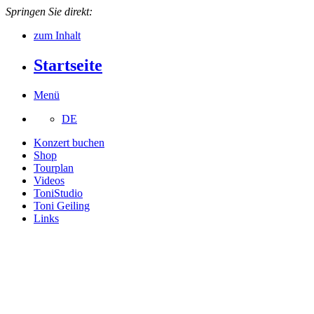
Springen Sie direkt:
zum Inhalt
Startseite
Menü
DE
Konzert buchen
Shop
Tourplan
Videos
ToniStudio
Toni Geiling
Links