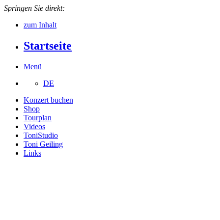
Springen Sie direkt:
zum Inhalt
Startseite
Menü
DE
Konzert buchen
Shop
Tourplan
Videos
ToniStudio
Toni Geiling
Links