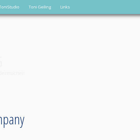
ToniStudio
Toni Geiling
Links
G
edermacher
mpany