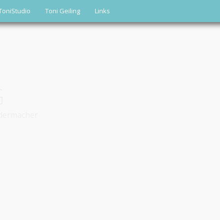
ToniStudio
Toni Geiling
Links
G
edermacher