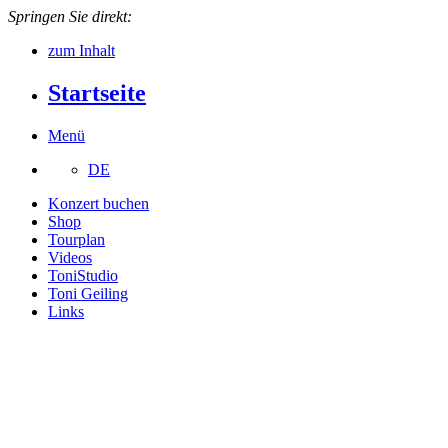
Springen Sie direkt:
zum Inhalt
Startseite
Menü
DE
Konzert buchen
Shop
Tourplan
Videos
ToniStudio
Toni Geiling
Links