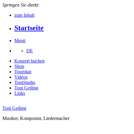
Springen Sie direkt:
zum Inhalt
Startseite
Menü
DE
Konzert buchen
Shop
Tourplan
Videos
ToniStudio
Toni Geiling
Links
Toni Geiling
Musiker, Komponist, Liedermacher