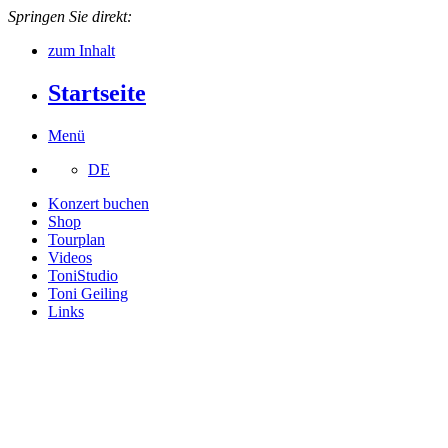
Springen Sie direkt:
zum Inhalt
Startseite
Menü
DE
Konzert buchen
Shop
Tourplan
Videos
ToniStudio
Toni Geiling
Links