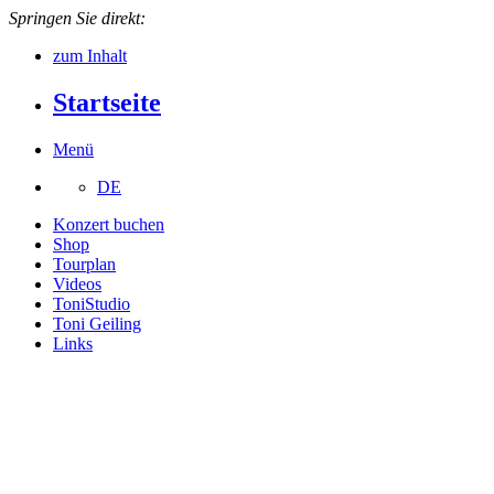
Springen Sie direkt:
zum Inhalt
Startseite
Menü
DE
Konzert buchen
Shop
Tourplan
Videos
ToniStudio
Toni Geiling
Links