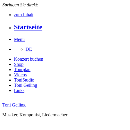
Springen Sie direkt:
zum Inhalt
Startseite
Menü
DE
Konzert buchen
Shop
Tourplan
Videos
ToniStudio
Toni Geiling
Links
Toni Geiling
Musiker, Komponist, Liedermacher