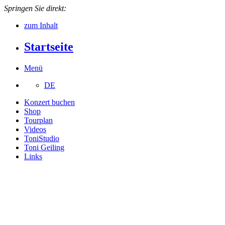
Springen Sie direkt:
zum Inhalt
Startseite
Menü
DE
Konzert buchen
Shop
Tourplan
Videos
ToniStudio
Toni Geiling
Links