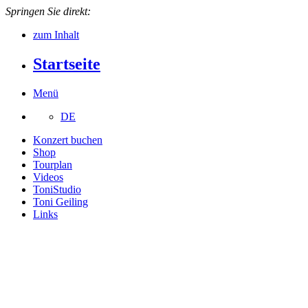
Springen Sie direkt:
zum Inhalt
Startseite
Menü
DE
Konzert buchen
Shop
Tourplan
Videos
ToniStudio
Toni Geiling
Links