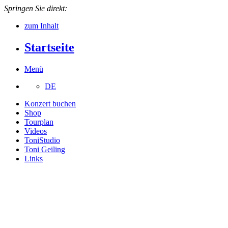
Springen Sie direkt:
zum Inhalt
Startseite
Menü
DE
Konzert buchen
Shop
Tourplan
Videos
ToniStudio
Toni Geiling
Links