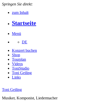
Springen Sie direkt:
zum Inhalt
Startseite
Menü
DE
Konzert buchen
Shop
Tourplan
Videos
ToniStudio
Toni Geiling
Links
Toni Geiling
Musiker, Komponist, Liedermacher