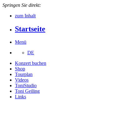
Springen Sie direkt:
zum Inhalt
Startseite
Menü
DE
Konzert buchen
Shop
Tourplan
Videos
ToniStudio
Toni Geiling
Links