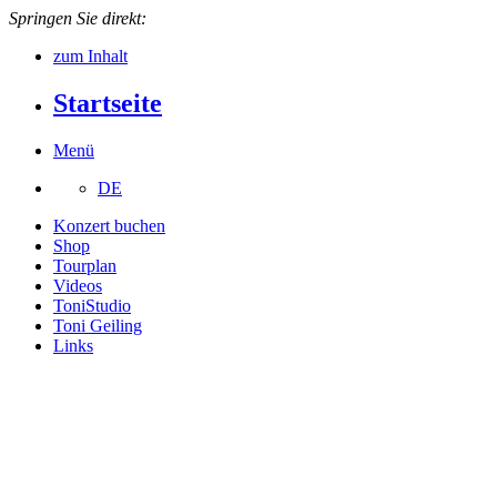
Springen Sie direkt:
zum Inhalt
Startseite
Menü
DE
Konzert buchen
Shop
Tourplan
Videos
ToniStudio
Toni Geiling
Links