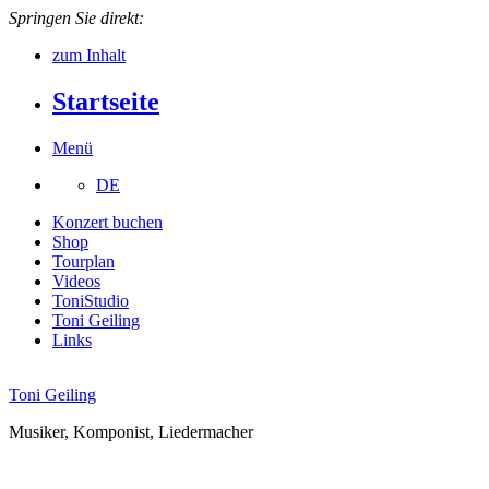
Springen Sie direkt:
zum Inhalt
Startseite
Menü
DE
Konzert buchen
Shop
Tourplan
Videos
ToniStudio
Toni Geiling
Links
Toni Geiling
Musiker, Komponist, Liedermacher