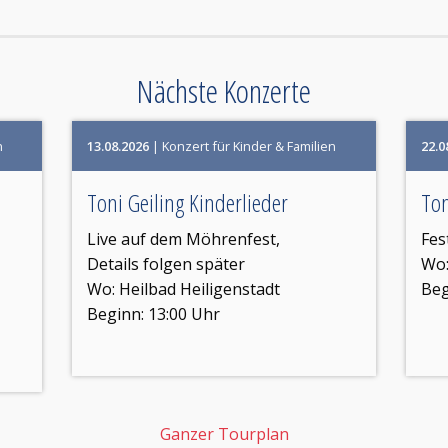
Nächste Konzerte
n
13.08.2026
| Konzert für Kinder & Familien
22.0
Toni Geiling Kinderlieder
Ton
Live auf dem Möhrenfest,
Fes
Details folgen später
Wo
Wo:
Heilbad Heiligenstadt
Beg
Beginn: 13:00 Uhr
Ganzer Tourplan