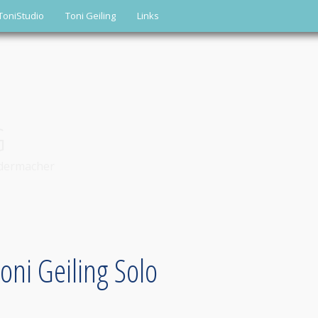
ToniStudio
Toni Geiling
Links
G
edermacher
Toni Geiling Solo