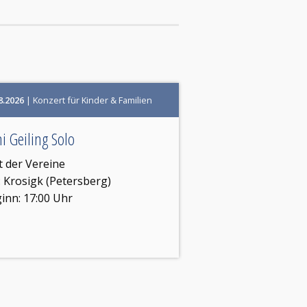
8.2026
| Konzert für Kinder & Familien
i Geiling Solo
t der Vereine
:
Krosigk (Petersberg)
inn: 17:00 Uhr