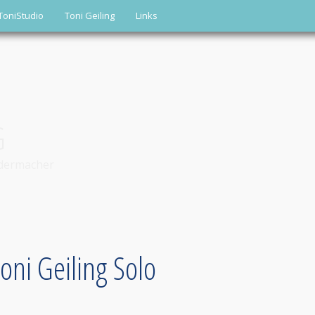
ToniStudio
Toni Geiling
Links
G
edermacher
Toni Geiling Solo