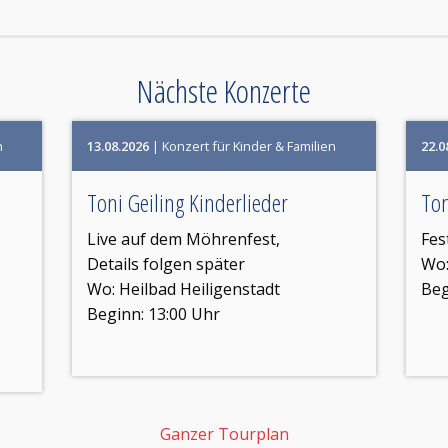
Nächste Konzerte
n
13.08.2026
| Konzert für Kinder & Familien
22.0
Toni Geiling Kinderlieder
Ton
Live auf dem Möhrenfest,
Fes
Details folgen später
Wo
Wo:
Heilbad Heiligenstadt
Beg
Beginn: 13:00 Uhr
Ganzer Tourplan