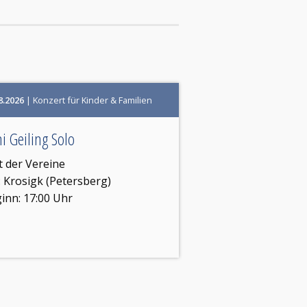
8.2026
| Konzert für Kinder & Familien
i Geiling Solo
t der Vereine
:
Krosigk (Petersberg)
inn: 17:00 Uhr