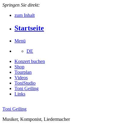
Springen Sie direkt:
zum Inhalt
Startseite
Menü
DE
Konzert buchen
Shop
Tourplan
Videos
ToniStudio
Toni Geiling
Links
Toni Geiling
Musiker, Komponist, Liedermacher