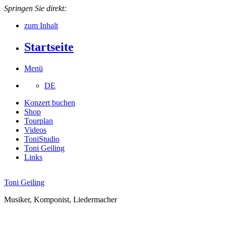
Springen Sie direkt:
zum Inhalt
Startseite
Menü
DE
Konzert buchen
Shop
Tourplan
Videos
ToniStudio
Toni Geiling
Links
Toni Geiling
Musiker, Komponist, Liedermacher