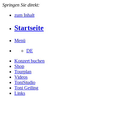
Springen Sie direkt:
zum Inhalt
Startseite
Menü
DE
Konzert buchen
Shop
Tourplan
Videos
ToniStudio
Toni Geiling
Links