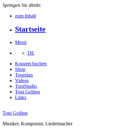
Springen Sie direkt:
zum Inhalt
Startseite
Menü
DE
Konzert buchen
Shop
Tourplan
Videos
ToniStudio
Toni Geiling
Links
Toni Geiling
Musiker, Komponist, Liedermacher