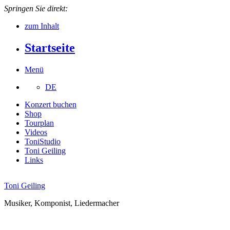
Springen Sie direkt:
zum Inhalt
Startseite
Menü
DE
Konzert buchen
Shop
Tourplan
Videos
ToniStudio
Toni Geiling
Links
Toni Geiling
Musiker, Komponist, Liedermacher