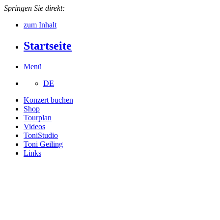
Springen Sie direkt:
zum Inhalt
Startseite
Menü
DE
Konzert buchen
Shop
Tourplan
Videos
ToniStudio
Toni Geiling
Links