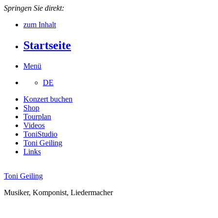
Springen Sie direkt:
zum Inhalt
Startseite
Menü
DE
Konzert buchen
Shop
Tourplan
Videos
ToniStudio
Toni Geiling
Links
Toni Geiling
Musiker, Komponist, Liedermacher