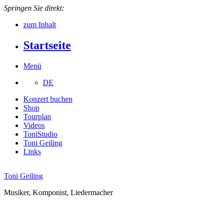
Springen Sie direkt:
zum Inhalt
Startseite
Menü
DE
Konzert buchen
Shop
Tourplan
Videos
ToniStudio
Toni Geiling
Links
Toni Geiling
Musiker, Komponist, Liedermacher