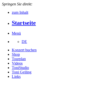
Springen Sie direkt:
zum Inhalt
Startseite
Menü
DE
Konzert buchen
Shop
Tourplan
Videos
ToniStudio
Toni Geiling
Links