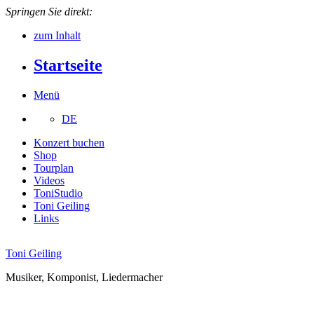
Springen Sie direkt:
zum Inhalt
Startseite
Menü
DE
Konzert buchen
Shop
Tourplan
Videos
ToniStudio
Toni Geiling
Links
Toni Geiling
Musiker, Komponist, Liedermacher