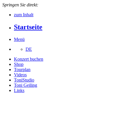
Springen Sie direkt:
zum Inhalt
Startseite
Menü
DE
Konzert buchen
Shop
Tourplan
Videos
ToniStudio
Toni Geiling
Links