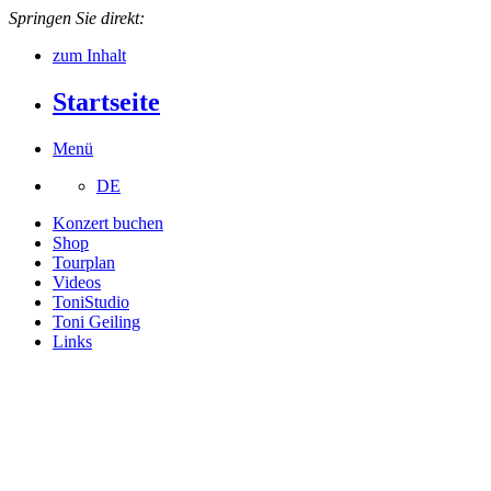
Springen Sie direkt:
zum Inhalt
Startseite
Menü
DE
Konzert buchen
Shop
Tourplan
Videos
ToniStudio
Toni Geiling
Links