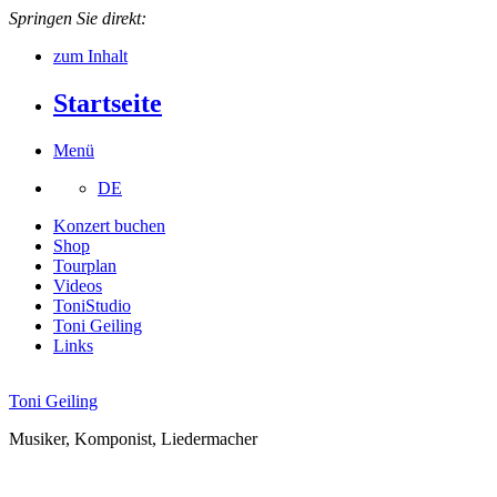
Springen Sie direkt:
zum Inhalt
Startseite
Menü
DE
Konzert buchen
Shop
Tourplan
Videos
ToniStudio
Toni Geiling
Links
Toni Geiling
Musiker, Komponist, Liedermacher