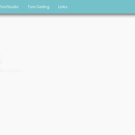
ToniStudio
Toni Geiling
Links
G
edermacher