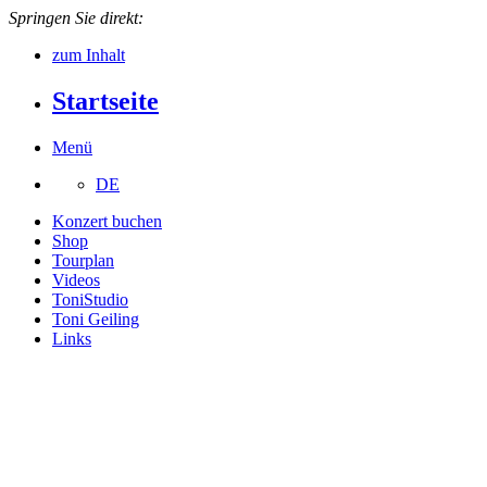
Springen Sie direkt:
zum Inhalt
Startseite
Menü
DE
Konzert buchen
Shop
Tourplan
Videos
ToniStudio
Toni Geiling
Links