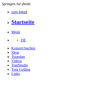
Springen Sie direkt:
zum Inhalt
Startseite
Menü
DE
Konzert buchen
Shop
Tourplan
Videos
ToniStudio
Toni Geiling
Links